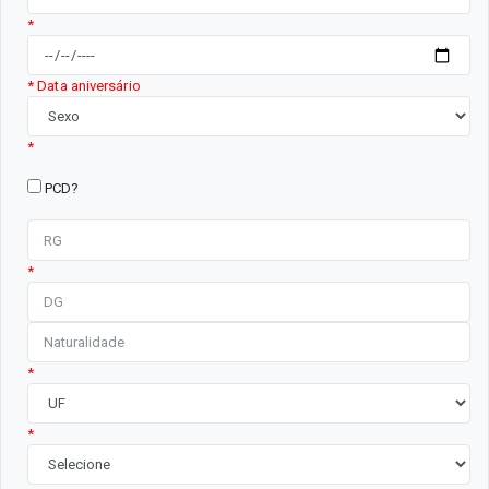
*
* Data aniversário
*
PCD?
*
*
*